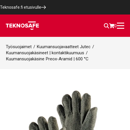
Teknosafe.fi etusivulle
0
Työsuojaimet
/
Kuumansuojavaatteet Jutec
/
Kuumansuojakäsineet | kontaktikuumuus
/
Kuumansuojakäsine Preox-Aramid | 600 °C