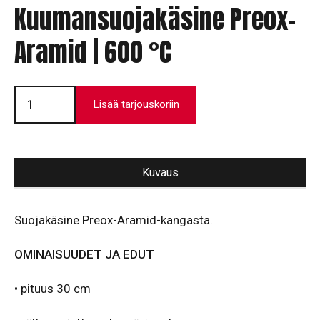
Kuumansuojakäsine Preox-
Aramid | 600 °C
Kuumansuojakäsine
Preox-
Lisää tarjouskoriin
Aramid
|
600
°C
määrä
Kuvaus
Suojakäsine Preox-Aramid-kangasta.
OMINAISUUDET JA EDUT
• pituus 30 cm