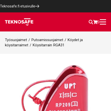
Teknosafe.fi etusivulle
0
Työsuojaimet
/
Putoamissuojaimet
/
Köydet ja
köysitarraimet
/
Köysitarrain RGA31