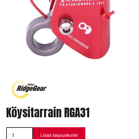
Köysitarrain RGA31
Köysitarrain
RGA31
Lisää tarjouskoriin
määrä