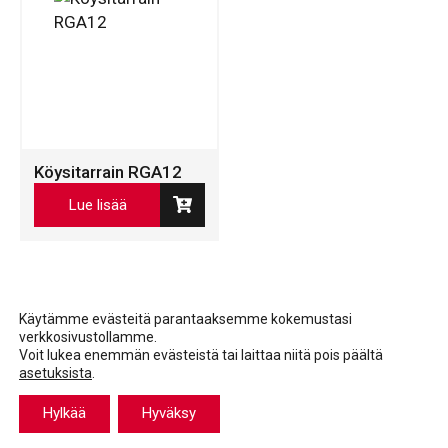
Köysitarrain RGA12
Lue lisää
Käytämme evästeitä parantaaksemme kokemustasi
verkkosivustollamme.
Voit lukea enemmän evästeistä tai laittaa niitä pois päältä
asetuksista
.
Facebook
LinkedIn
LinkedIn
Hylkää
Hyväksy