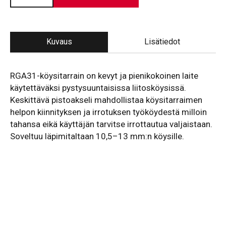
Kuvaus
Lisätiedot
RGA31-köysitarrain on kevyt ja pienikokoinen laite
käytettäväksi pystysuuntaisissa liitosköysissä.
Keskittävä pistoakseli mahdollistaa köysitarraimen
helpon kiinnityksen ja irrotuksen työköydestä milloin
tahansa eikä käyttäjän tarvitse irrottautua valjaistaan.
Soveltuu läpimitaltaan 10,5–13 mm:n köysille.