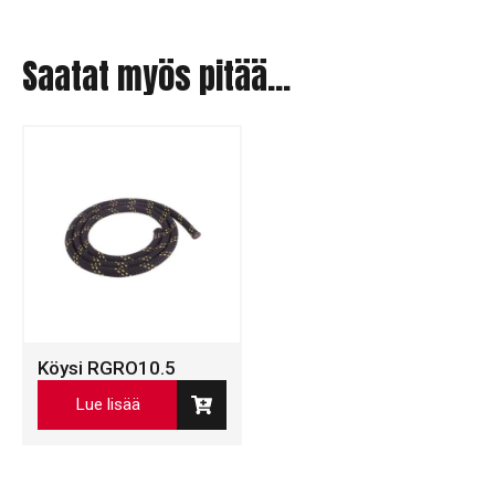
Saatat myös pitää...
Köysi RGRO10.5
Lue lisää