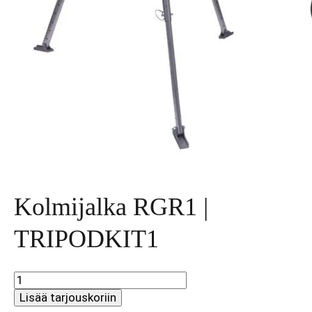
Kolmijalka RGR1 |
TRIPODKIT1
Kolmijalka
RGR1
Lisää tarjouskoriin
|