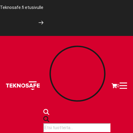
Teknosafe.fi etusivulle
0
Products
search