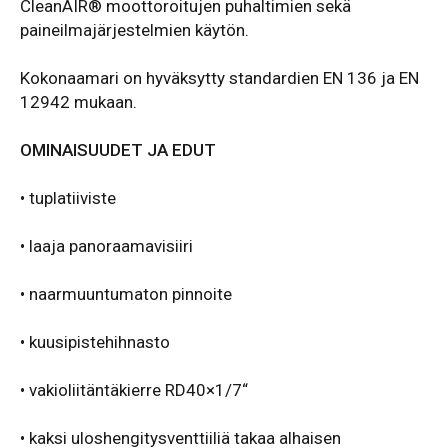
CleanAIR® moottoroitujen puhaltimien sekä
paineilmajärjestelmien käytön.
Kokonaamari on hyväksytty standardien EN 136 ja EN
12942 mukaan.
OMINAISUUDET JA EDUT
• tuplatiiviste
• laaja panoraamavisiiri
• naarmuuntumaton pinnoite
• kuusipistehihnasto
• vakioliitäntäkierre RD40×1/7“
• kaksi uloshengitysventtiiliä takaa alhaisen