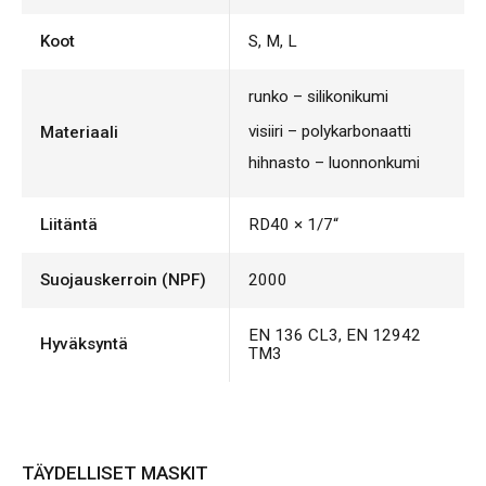
Koot
S, M, L
runko – silikonikumi
visiiri – polykarbonaatti
Materiaali
hihnasto – luonnonkumi
Liitäntä
RD40 × 1/7“
Suojauskerroin (NPF)
2000
EN 136 CL3, EN 12942
Hyväksyntä
TM3
TÄYDELLISET MASKIT