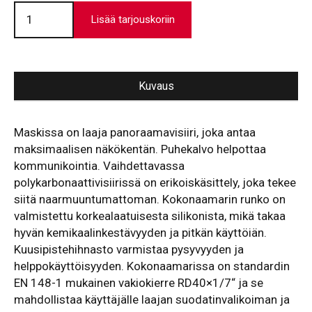
Kokonaamari
Shigematsu
Lisää tarjouskoriin
GX02
määrä
Kuvaus
Maskissa on laaja panoraamavisiiri, joka antaa
maksimaalisen näkökentän. Puhekalvo helpottaa
kommunikointia. Vaihdettavassa
polykarbonaattivisiirissä on erikoiskäsittely, joka tekee
siitä naarmuuntumattoman. Kokonaamarin runko on
valmistettu korkealaatuisesta silikonista, mikä takaa
hyvän kemikaalinkestävyyden ja pitkän käyttöiän.
Kuusipistehihnasto varmistaa pysyvyyden ja
helppokäyttöisyyden. Kokonaamarissa on standardin
EN 148-1 mukainen vakiokierre RD40×1/7“ ja se
mahdollistaa käyttäjälle laajan suodatinvalikoiman ja