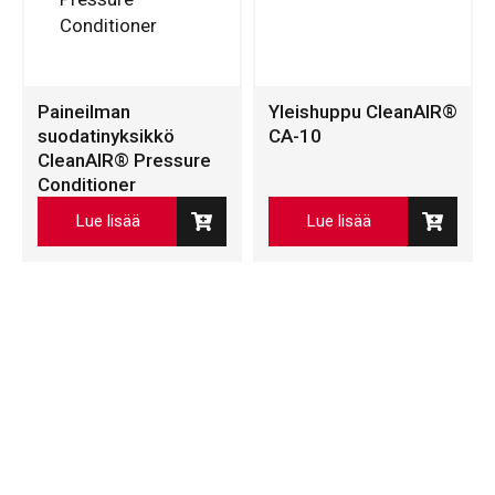
Paineilman
Yleishuppu CleanAIR®
suodatinyksikkö
CA-10
CleanAIR® Pressure
Conditioner
Lue lisää
Lue lisää