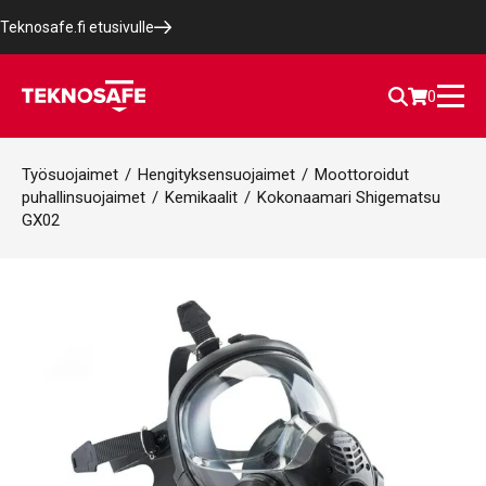
Teknosafe.fi etusivulle
0
Työsuojaimet
/
Hengityksensuojaimet
/
Moottoroidut
puhallinsuojaimet
/
Kemikaalit
/
Kokonaamari Shigematsu
GX02