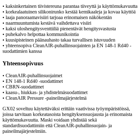
• kaksinkertainen tiivistereuna parantaa tiiveyttä ja käyttömukavuutta
• korkealaatuinen silikonirunko kestää kemikaaleja ja kovaa käyttöä
• laaja panoraamavisiiri tarjoaa erinomaisen näkökentän
• naarmuuntumista kestävä vaihdettava visiiri
• kaksi uloshengitysventtiiliä pienentävät hengitysvastusta
• puhekalvo helpottaa kommunikointia
• kuusipisteinen päänauhasto takaa turvallisen istuvuuden
• yhteensopiva CleanAIR-puhallinsuojainten ja EN 148-1 Rd40 -
suodattimien kanssa
Yhteensopivuus
• CleanAIR-puhallinsuojaimet
• EN 148-1 Rd40 -suodattimet
• CBRN-suodattimet
• kaasu-, hiukkas- ja yhdistelmäsuodattimet
• CleanAIR Pressure -paineilmajärjestelmä
GX02 soveltuu käytettäväksi erittäin vaativissa työympäristöissä,
joissa tarvitaan korkeatasoista hengityksensuojausta ja erinomaista
käyttömukavuutta. Maski voidaan yhdistää sekä
standardisuodattimiin että CleanAIR-puhallinsuojain- ja
paineilmajärjestelmiin.