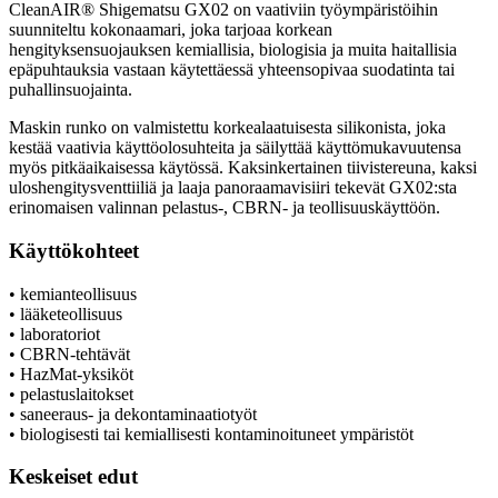
CleanAIR® Shigematsu GX02 on vaativiin työympäristöihin
suunniteltu kokonaamari, joka tarjoaa korkean
hengityksensuojauksen kemiallisia, biologisia ja muita haitallisia
epäpuhtauksia vastaan käytettäessä yhteensopivaa suodatinta tai
puhallinsuojainta.
Maskin runko on valmistettu korkealaatuisesta silikonista, joka
kestää vaativia käyttöolosuhteita ja säilyttää käyttömukavuutensa
myös pitkäaikaisessa käytössä. Kaksinkertainen tiivistereuna, kaksi
uloshengitysventtiiliä ja laaja panoraamavisiiri tekevät GX02:sta
erinomaisen valinnan pelastus-, CBRN- ja teollisuuskäyttöön.
Käyttökohteet
• kemianteollisuus
• lääketeollisuus
• laboratoriot
• CBRN-tehtävät
• HazMat-yksiköt
• pelastuslaitokset
• saneeraus- ja dekontaminaatiotyöt
• biologisesti tai kemiallisesti kontaminoituneet ympäristöt
Keskeiset edut