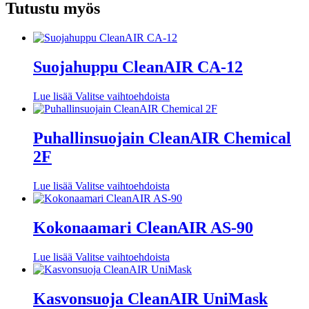
Tutustu myös
Suojahuppu CleanAIR CA-12
Tällä
Lue lisää
Valitse vaihtoehdoista
tuotteella
on
useampi
Puhallinsuojain CleanAIR Chemical
muunnelma.
2F
Voit
tehdä
valinnat
Tällä
Lue lisää
Valitse vaihtoehdoista
tuotteen
tuotteella
sivulla.
on
useampi
Kokonaamari CleanAIR AS-90
muunnelma.
Voit
Tällä
Lue lisää
Valitse vaihtoehdoista
tehdä
tuotteella
valinnat
on
tuotteen
useampi
Kasvonsuoja CleanAIR UniMask
sivulla.
muunnelma.