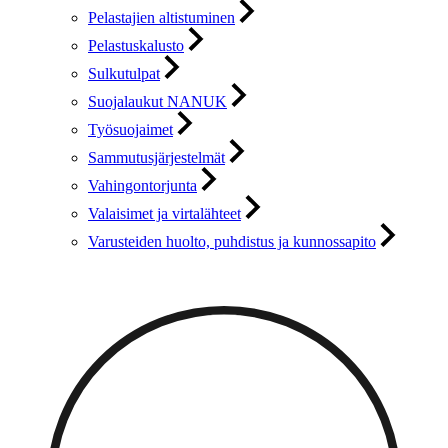
Pelastajien altistuminen
Pelastuskalusto
Sulkutulpat
Suojalaukut NANUK
Työsuojaimet
Sammutusjärjestelmät
Vahingontorjunta
Valaisimet ja virtalähteet
Varusteiden huolto, puhdistus ja kunnossapito