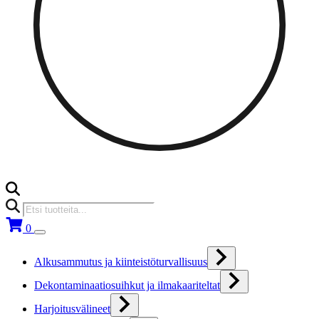
Products
search
0
Alkusammutus ja kiinteistöturvallisuus
Dekontaminaatiosuihkut ja ilmakaariteltat
Harjoitusvälineet