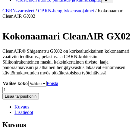
CBRN-varusteet
/
CBRN-hengityksensuojaimet
/
Kokonaamari
CleanAIR GX02
Kokonaamari CleanAIR GX02
CleanAIR® Shigematsu GX02 on korkealuokkainen kokonaamari
vaativiin teollisuus-, pelastus- ja CBRN-kohteisiin.
Silikonirakenteinen maski, kaksinkertainen tiiviste, laaja
panoraamavisiiri ja alhainen hengitysvastus takaavat erinomaisen
käyttömukavuuden myös pitkäkestoisissa työtehtävissä.
Valitse koko
Poista
Kokonaamari
CleanAIR
Lisää tarjouskoriin
GX02
määrä
Kuvaus
Lisätiedot
Kuvaus