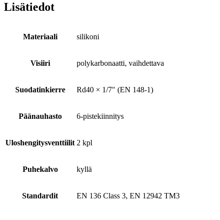
Lisätiedot
Materiaali
silikoni
Visiiri
polykarbonaatti, vaihdettava
Suodatinkierre
Rd40 × 1/7″ (EN 148-1)
Päänauhasto
6-pistekiinnitys
Uloshengitysventtiilit
2 kpl
Puhekalvo
kyllä
Standardit
EN 136 Class 3, EN 12942 TM3