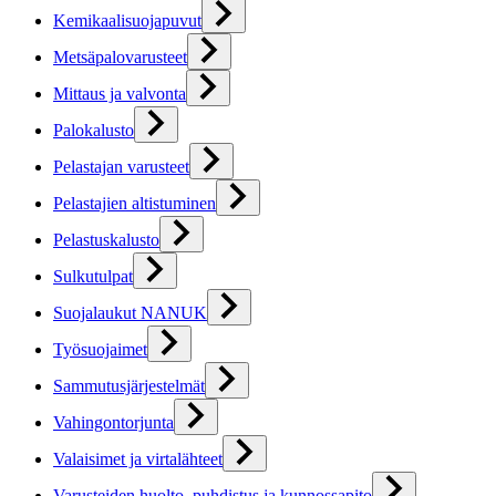
Kemikaalisuojapuvut
Metsäpalovarusteet
Mittaus ja valvonta
Palokalusto
Pelastajan varusteet
Pelastajien altistuminen
Pelastuskalusto
Sulkutulpat
Suojalaukut NANUK
Työsuojaimet
Sammutusjärjestelmät
Vahingontorjunta
Valaisimet ja virtalähteet
Varusteiden huolto, puhdistus ja kunnossapito