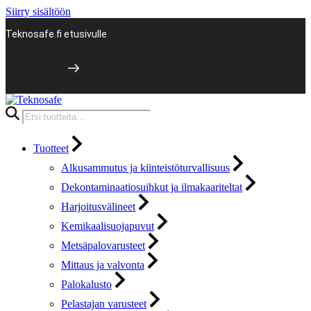
Siirry sisältöön
Teknosafe.fi etusivulle
Products
search
Tuotteet
Alkusammutus ja kiinteistöturvallisuus
Dekontaminaatiosuihkut ja ilmakaariteltat
Harjoitusvälineet
Kemikaalisuojapuvut
Metsäpalovarusteet
Mittaus ja valvonta
Palokalusto
Pelastajan varusteet