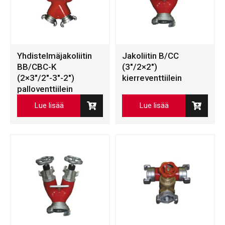
Yhdistelmäjakoliitin
Jakoliitin B/CC
BB/CBC-K
(3″/2×2″)
(2×3″/2″-3″-2″)
kierreventtiilein
palloventtiilein
Lue lisää
Lue lisää