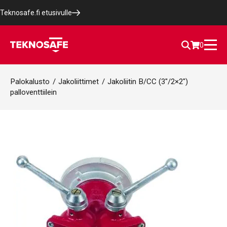
Teknosafe.fi etusivulle
0
Palokalusto
/
Jakoliittimet
/
Jakoliitin B/CC (3″/2×2″)
palloventtiilein