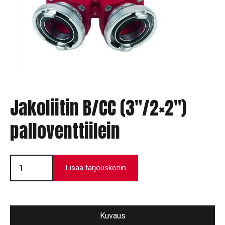
Jakoliitin B/CC (3″/2×2″)
palloventtiilein
Jakoliitin
B/CC
Lisää tarjouskoriin
(3"/2x2")
palloventtiilein
määrä
Kuvaus