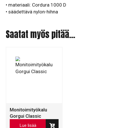
• materiaali: Cordura 1000 D
• säädettävä nylon-hihna
Saatat myös pitää...
Monitoimityökalu
Gorgui Classic
Lue lisää