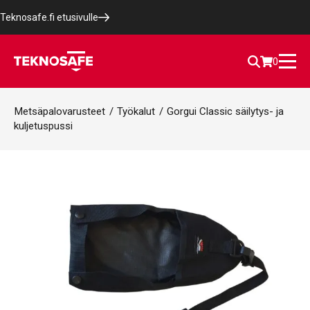
Teknosafe.fi etusivulle
0
Metsäpalovarusteet
/
Työkalut
/
Gorgui Classic säilytys- ja
kuljetuspussi