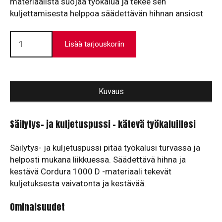
materiaalista suojaa työkalua ja tekee sen
kuljettamisesta helppoa säädettävän hihnan ansiost
Gorgui
Classic
Lisää tarjouskoriin
säilytys-
ja
kuljetuspussi
määrä
Kuvaus
Säilytys- ja kuljetuspussi – kätevä työkaluillesi
Säilytys- ja kuljetuspussi pitää työkalusi turvassa ja
helposti mukana liikkuessa. Säädettävä hihna ja
kestävä Cordura 1000 D -materiaali tekevät
kuljetuksesta vaivatonta ja kestävää.
Ominaisuudet