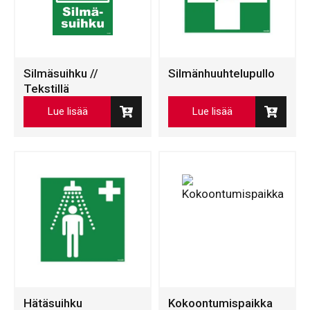
Silmäsuihku //
Silmänhuuhtelupullo
Tekstillä
Lue lisää
Lue lisää
Hätäsuihku
Kokoontumispaikka