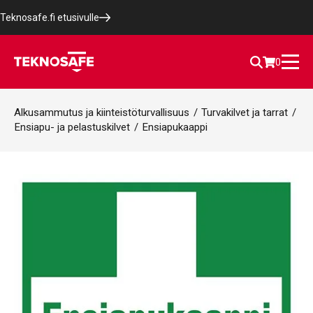
Teknosafe.fi etusivulle
0
Alkusammutus ja kiinteistöturvallisuus
/
Turvakilvet ja tarrat
/
Ensiapu- ja pelastuskilvet
/
Ensiapukaappi