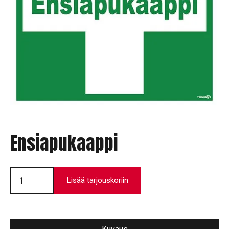
Ensiapukaappi
Ensiapukaappi
määrä
Lisää tarjouskoriin