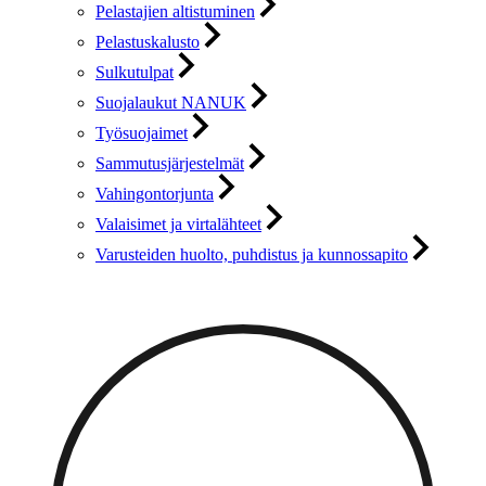
Pelastajien altistuminen
Pelastuskalusto
Sulkutulpat
Suojalaukut NANUK
Työsuojaimet
Sammutusjärjestelmät
Vahingontorjunta
Valaisimet ja virtalähteet
Varusteiden huolto, puhdistus ja kunnossapito