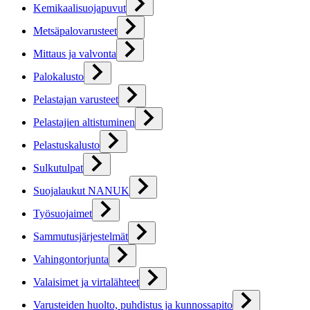
Kemikaalisuojapuvut
Metsäpalovarusteet
Mittaus ja valvonta
Palokalusto
Pelastajan varusteet
Pelastajien altistuminen
Pelastuskalusto
Sulkutulpat
Suojalaukut NANUK
Työsuojaimet
Sammutusjärjestelmät
Vahingontorjunta
Valaisimet ja virtalähteet
Varusteiden huolto, puhdistus ja kunnossapito