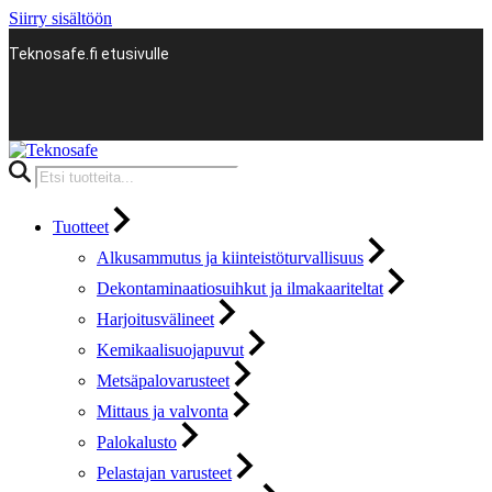
Siirry sisältöön
Teknosafe.fi etusivulle
Products
search
Tuotteet
Alkusammutus ja kiinteistöturvallisuus
Dekontaminaatiosuihkut ja ilmakaariteltat
Harjoitusvälineet
Kemikaalisuojapuvut
Metsäpalovarusteet
Mittaus ja valvonta
Palokalusto
Pelastajan varusteet