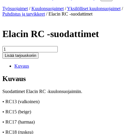
Työsuojaimet
/
Kuulonsuojaimet
/
Yksilölliset kuulonsuojaimet
/
Puhdistus ja tarvikkeet
/
Elacin RC -suodattimet
Elacin RC -suodattimet
Elacin
RC
Lisää tarjouskoriin
-
suodattimet
Kuvaus
määrä
Kuvaus
Suodattimet Elacin RC -kuulonsuojaimiin.
• RC13 (valkoinen)
• RC15 (beige)
• RC17 (harmaa)
• RC18 (ruskea)