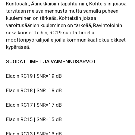
Kuntosalit, Äänekkäisiin tapahtumiin, Kohteisiin joissa
tarvitaan meluvaimennusta mutta samalla puheen
kuuleminen on tärkeää, Kohteisiin joissa
varoitusäänien kuuleminen on tärkeää, Ravintoloihin
sekä konsertteihin, RC19 suodattimella
moottoripyöräilijöille joilla kommunikaatiokuulokkeet
kypärässä.
SUODATTIMET JA VAIMENNUSARVOT
Elacin RC19 | SNR=19 dB
Elacin RC18 | SNR=18 dB
Elacin RC17 | SNR=17 dB
Elacin RC15 | SNR=15 dB
Elacin RC13 | SNR=13 dB