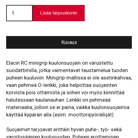
Elacin
RC
Lisää tarjouskoriin
Minigrip
määrä
Kuvaus
Elacin RC minigrip kuulonsuojain on varustettu
suodattimilla, jotka vaimentavat taustamelua tuoden
puheen kuuluviin. Minigrip-mallissa ei ole asetinkahvaa,
vaan pehmeä O-lenkki, joka helpottaa suojainten
korvista pois ottamista ja siihen voi myös kiinnittää
halutessaan kaulanauhan. Lenkki on pehmeää
materiaalia, jolloin se ei paina, vaikka kuulonsuojaimia
käyttää kypärän alla (esim. moottoripyöräilijät).
Suojaimet tarjoavat erittäin hyvän puhe-, työ- sekä
varoitusäänien kuuluvuuden. Puheen erottamisen