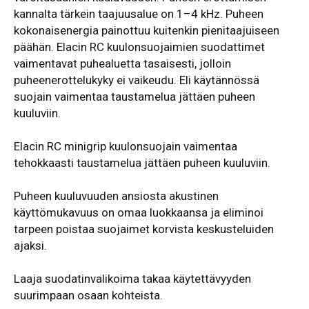
kannalta tärkein taajuusalue on 1–4 kHz. Puheen
kokonaisenergia painottuu kuitenkin pienitaajuiseen
päähän. Elacin RC kuulonsuojaimien suodattimet
vaimentavat puhealuetta tasaisesti, jolloin
puheenerottelukyky ei vaikeudu. Eli käytännössä
suojain vaimentaa taustamelua jättäen puheen
kuuluviin.
Elacin RC minigrip kuulonsuojain vaimentaa
tehokkaasti taustamelua jättäen puheen kuuluviin.
Puheen kuuluvuuden ansiosta akustinen
käyttömukavuus on omaa luokkaansa ja eliminoi
tarpeen poistaa suojaimet korvista keskusteluiden
ajaksi.
Laaja suodatinvalikoima takaa käytettävyyden
suurimpaan osaan kohteista.