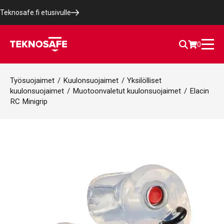
Teknosafe.fi etusivulle
0
Työsuojaimet
/
Kuulonsuojaimet
/
Yksilölliset
kuulonsuojaimet
/
Muotoonvaletut kuulonsuojaimet
/
Elacin
RC Minigrip