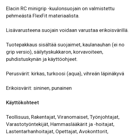
Elacin RC minigrip -kuulonsuojain on valmistettu
pehmeästä FlexFit materiaalista.
Lisävarusteena suojain voidaan varustaa erikoisvärillä.
Tuotepakkaus sisältää suojaimet, kaulanauhan (ei no
grip versio), säilytyskukkaron, korvavoiteen,
puhdistuskynän ja käyttöohjeet.
Perusvärit: kirkas, turkoosi (aqua), vihreän läpinäkyvä
Erikoisvärit: sininen, punainen
Käyttökohteet
Teollisuus, Rakentajat, Viranomaiset, Työnjohtajat,
Varastotyöntekijät, Hammaslääkärit ja -hoitajat,
Lastentarhanhoitajat, Opettajat, Avokonttorit,