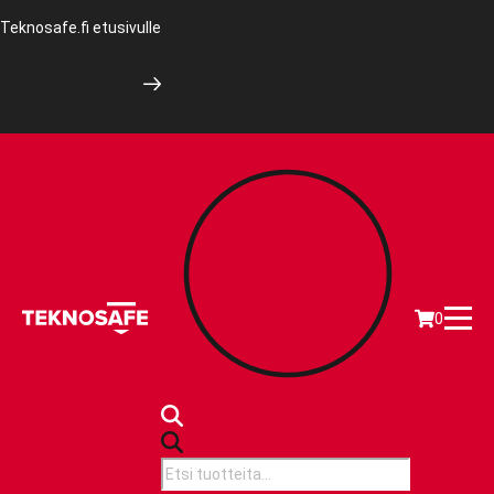
Teknosafe.fi etusivulle
0
Products
search