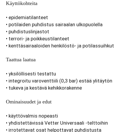
Käyttökohteita
• epidemiatilanteet
• potilaiden puhdistus sairaalan ulkopuolella
• puhdistuslinjastot
• terrori- ja poikkeustilanteet
• kenttäsairaaloiden henkilöstö- ja potilassuihkut
Taattua laatua
• yksilöllisesti testattu
• integroitu varoventtiili (0,3 bar) estää ylitäytön
• tukeva ja kestävä kehikkorakenne
Ominaisuudet ja edut
• käyttövalmis nopeasti
• yhdistettävissä Vetter Universaali -telttoihin
• irrotettavat osat helpottavat puhdistusta