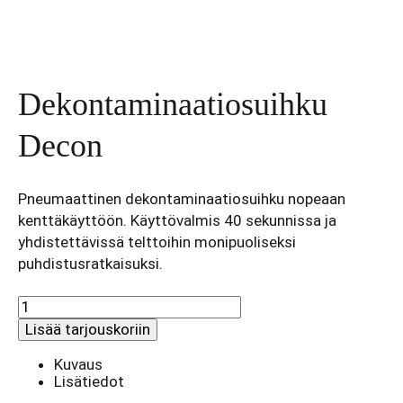
Dekontaminaatiosuihku
Decon
Pneumaattinen dekontaminaatiosuihku nopeaan
kenttäkäyttöön. Käyttövalmis 40 sekunnissa ja
yhdistettävissä telttoihin monipuoliseksi
puhdistusratkaisuksi.
Dekontaminaatiosuihku
Decon
Lisää tarjouskoriin
määrä
Kuvaus
Lisätiedot