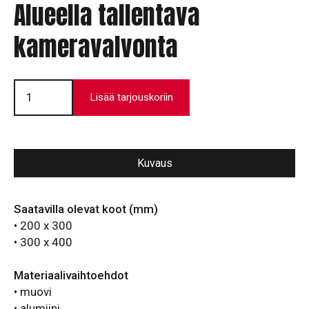
Alueella tallentava
kameravalvonta
Alueella
tallentava
Lisää tarjouskoriin
kameravalvonta
määrä
Kuvaus
Saatavilla olevat koot (mm)
• 200 x 300
• 300 x 400
Materiaalivaihtoehdot
• muovi
• alumiini