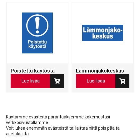
Poistettu käytöstä
Lämmönjakokeskus
Lue lisää
Lue lisää
Käytämme evästeitä parantaaksemme kokemustasi
verkkosivustollamme.
Voit lukea enemmän evästeistä tai laittaa niitä pois päältä
asetuksista
.
Facebook
LinkedIn
LinkedIn