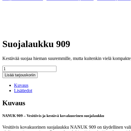
Suojalaukku 909
Kestävää suojaa hieman suuremmille, mutta kuitenkin vielä kompakteill
Suojalaukku
909
Lisää tarjouskoriin
määrä
Kuvaus
Lisätiedot
Kuvaus
NANUK 909 – Vesitiivis ja kestävä kovakuorinen suojalaukku
Vesitiivis kovakuorinen suojalaukku NANUK 909 on täydellinen valinta