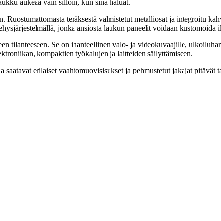
aukku aukeaa vain silloin, kun sinä haluat.
uostumattomasta teräksestä valmistetut metalliosat ja integroitu kahva
 kehysjärjestelmällä, jonka ansiosta laukun paneelit voidaan kustomoida 
lanteeseen. Se on ihanteellinen valo- ja videokuvaajille, ulkoiluharrast
ektroniikan, kompaktien työkalujen ja laitteiden säilyttämiseen.
a saatavat erilaiset vaahtomuovisisukset ja pehmustetut jakajat pitävät 