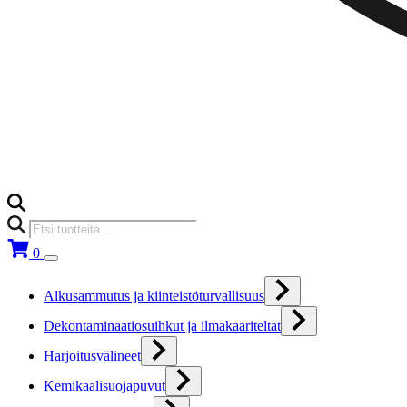
Products
search
0
Alkusammutus ja kiinteistöturvallisuus
Dekontaminaatiosuihkut ja ilmakaariteltat
Harjoitusvälineet
Kemikaalisuojapuvut