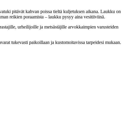
tuki pitävät kahvan poissa tieltä kuljetuksen aikana. Laukku on
ilman reikien poraamista – laukku pysyy aina vesitiiviinä.
ajille, urheilijoille ja metsästäjille arvokkaimpien varusteiden
tavarat tukevasti paikoillaan ja kustomoitavissa tarpeidesi mukaan.