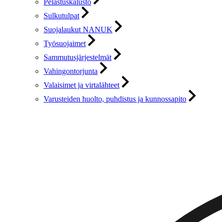
Pelastuskalusto
Sulkutulpat
Suojalaukut NANUK
Työsuojaimet
Sammutusjärjestelmät
Vahingontorjunta
Valaisimet ja virtalähteet
Varusteiden huolto, puhdistus ja kunnossapito