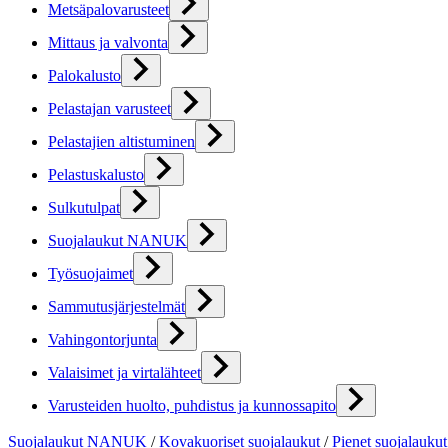
Metsäpalovarusteet
Mittaus ja valvonta
Palokalusto
Pelastajan varusteet
Pelastajien altistuminen
Pelastuskalusto
Sulkutulpat
Suojalaukut NANUK
Työsuojaimet
Sammutusjärjestelmät
Vahingontorjunta
Valaisimet ja virtalähteet
Varusteiden huolto, puhdistus ja kunnossapito
Suojalaukut NANUK
/
Kovakuoriset suojalaukut
/
Pienet suojalaukut