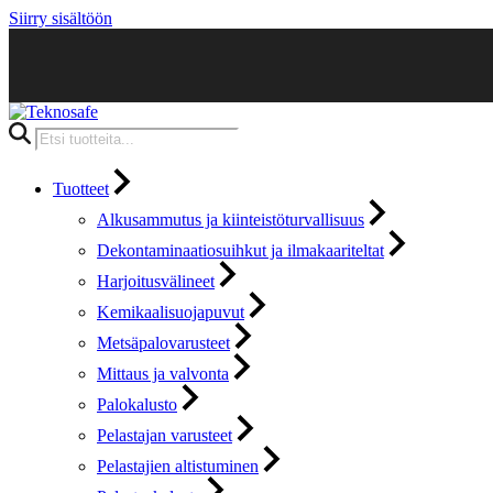
Siirry sisältöön
Products
search
Tuotteet
Alkusammutus ja kiinteistöturvallisuus
Dekontaminaatiosuihkut ja ilmakaariteltat
Harjoitusvälineet
Kemikaalisuojapuvut
Metsäpalovarusteet
Mittaus ja valvonta
Palokalusto
Pelastajan varusteet
Pelastajien altistuminen