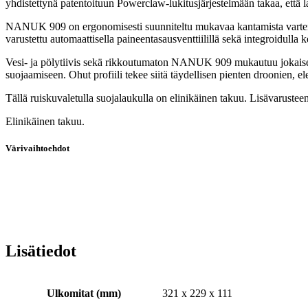
yhdistettynä patentoituun Powerclaw-lukitusjärjestelmään takaa, että l
NANUK 909 on ergonomisesti suunniteltu mukavaa kantamista varten. R
varustettu automaattisella paineentasausventtiilillä sekä integroidulla
Vesi- ja pölytiivis sekä rikkoutumaton NANUK 909 mukautuu jokaiseen ti
suojaamiseen. Ohut profiili tekee siitä täydellisen pienten droonien, el
Tällä ruiskuvaletulla suojalaukulla on elinikäinen takuu. Lisävarusteen
Elinikäinen takuu.
Värivaihtoehdot
Lisätiedot
Ulkomitat (mm)
321 x 229 x 111