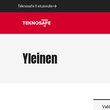
Teknosafe.fi etusivulle
Yleinen
Vali