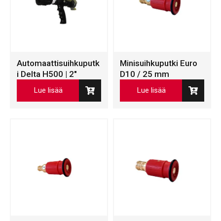
Automaattisuihkuputk
Minisuihkuputki Euro
i Delta H500 | 2″
D10 / 25 mm
Lue lisää
Lue lisää