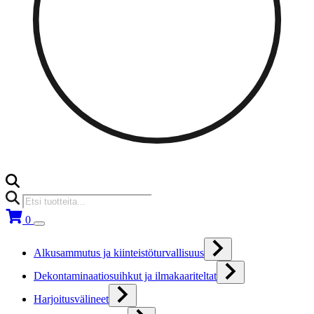
Products
search
0
Alkusammutus ja kiinteistöturvallisuus
Dekontaminaatiosuihkut ja ilmakaariteltat
Harjoitusvälineet