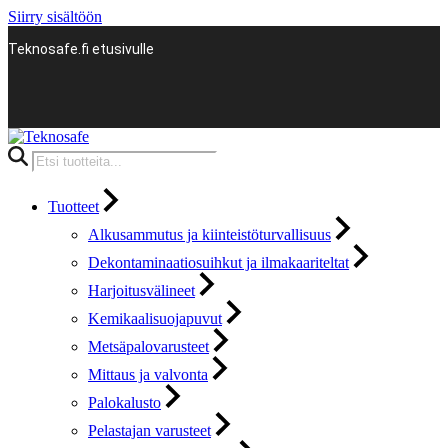
Siirry sisältöön
Teknosafe.fi etusivulle
Products
search
Tuotteet
Alkusammutus ja kiinteistöturvallisuus
Dekontaminaatiosuihkut ja ilmakaariteltat
Harjoitusvälineet
Kemikaalisuojapuvut
Metsäpalovarusteet
Mittaus ja valvonta
Palokalusto
Pelastajan varusteet