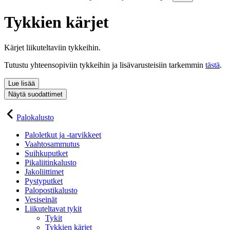
Tykkien kärjet
Kärjet liikuteltaviin tykkeihin.
Tutustu yhteensopiviin tykkeihin ja lisävarusteisiin tarkemmin
tästä
.
Lue lisää
Näytä suodattimet
Palokalusto
Paloletkut ja -tarvikkeet
Vaahtosammutus
Suihkuputket
Pikaliitinkalusto
Jakoliittimet
Pystyputket
Palopostikalusto
Vesiseinät
Liikuteltavat tykit
Tykit
Tykkien kärjet