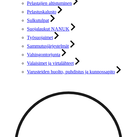
Pelastajien altistuminen
Pelastuskalusto
Sulkutulpat
Suojalaukut NANUK
Työsuojaimet
Sammutusjärjestelmät
Vahingontorjunta
Valaisimet ja virtalähteet
Varusteiden huolto, puhdistus ja kunnossapito