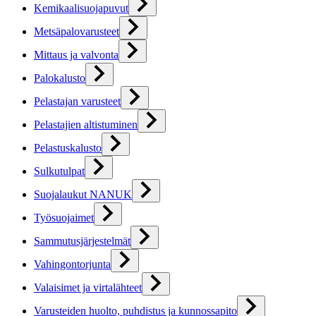
Kemikaalisuojapuvut
Metsäpalovarusteet
Mittaus ja valvonta
Palokalusto
Pelastajan varusteet
Pelastajien altistuminen
Pelastuskalusto
Sulkutulpat
Suojalaukut NANUK
Työsuojaimet
Sammutusjärjestelmät
Vahingontorjunta
Valaisimet ja virtalähteet
Varusteiden huolto, puhdistus ja kunnossapito