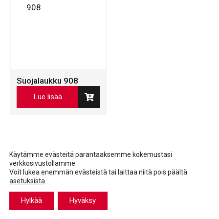
Suojalaukku 908
Lue lisää
Käytämme evästeitä parantaaksemme kokemustasi
verkkosivustollamme.
Voit lukea enemmän evästeistä tai laittaa niitä pois päältä
asetuksista
.
Facebook
LinkedIn
LinkedIn
Hylkää
Hyväksy