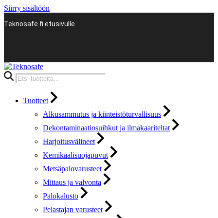
Siirry sisältöön
Teknosafe.fi etusivulle
Products
search
Tuotteet
Alkusammutus ja kiinteistöturvallisuus
Dekontaminaatiosuihkut ja ilmakaariteltat
Harjoitusvälineet
Kemikaalisuojapuvut
Metsäpalovarusteet
Mittaus ja valvonta
Palokalusto
Pelastajan varusteet