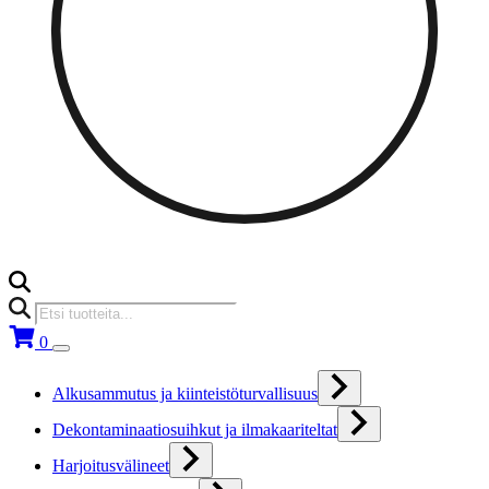
Products
search
0
Alkusammutus ja kiinteistöturvallisuus
Dekontaminaatiosuihkut ja ilmakaariteltat
Harjoitusvälineet