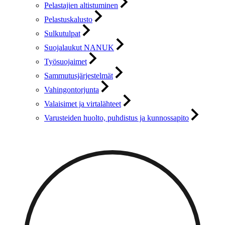
Pelastajien altistuminen
Pelastuskalusto
Sulkutulpat
Suojalaukut NANUK
Työsuojaimet
Sammutusjärjestelmät
Vahingontorjunta
Valaisimet ja virtalähteet
Varusteiden huolto, puhdistus ja kunnossapito