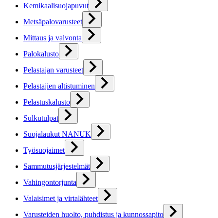
Kemikaalisuojapuvut
Metsäpalovarusteet
Mittaus ja valvonta
Palokalusto
Pelastajan varusteet
Pelastajien altistuminen
Pelastuskalusto
Sulkutulpat
Suojalaukut NANUK
Työsuojaimet
Sammutusjärjestelmät
Vahingontorjunta
Valaisimet ja virtalähteet
Varusteiden huolto, puhdistus ja kunnossapito