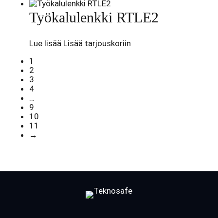
Työkalulenkki RTLE2
Lue lisää
Lisää tarjouskoriin
1
2
3
4
…
9
10
11
→
Facebook
LinkedIn
LinkedIn