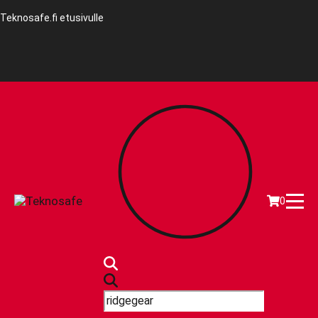
Teknosafe.fi etusivulle
0
Products
search